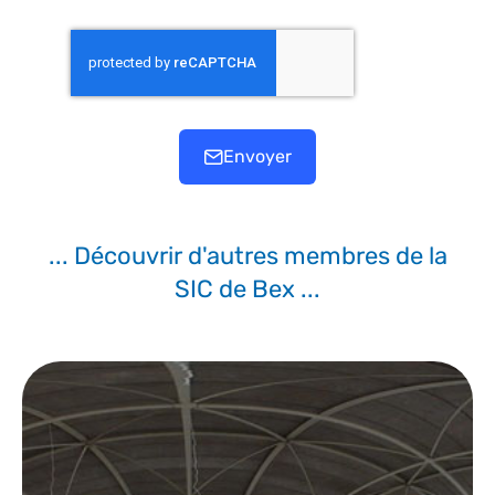
Envoyer
... Découvrir d'autres membres de la
SIC de Bex ...