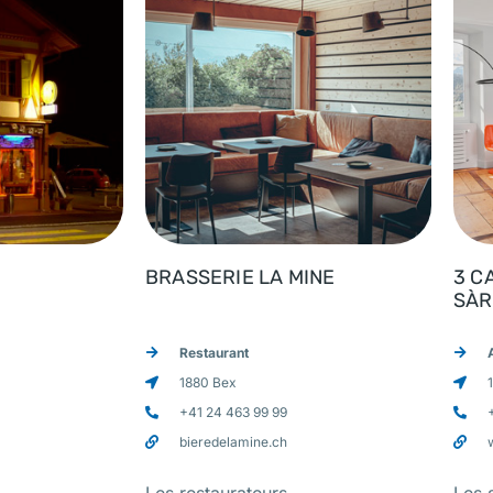
BRASSERIE LA MINE
3 C
SÀR
Restaurant
1880 Bex
+41 24 463 99 99
bieredelamine.ch