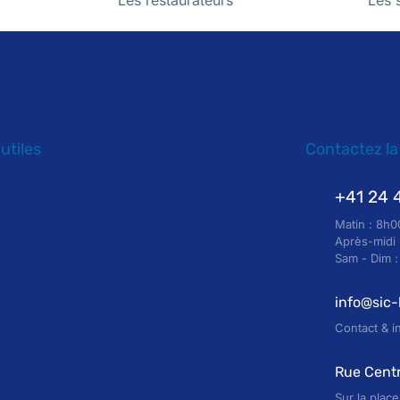
Les restaurateurs
Les 
 utiles
Contactez la
+41 24 
Matin : 8h0
Après-midi 
Sam - Dim 
info@sic
Contact & i
Rue Centr
Sur la plac