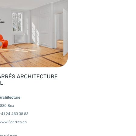
ARRÉS ARCHITECTURE
L
Architecture
1880 Bex
+41 24 463 38 83
www.3carres.ch