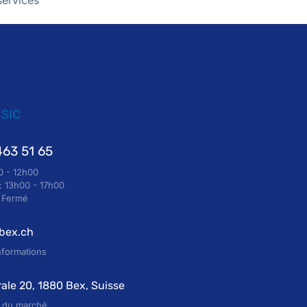
services
 SIC
463 51 65
0 - 12h00
: 13h00 - 17h00
: Fermé
-bex.ch
nformations
ale 20, 1880 Bex, Suisse
e du marché