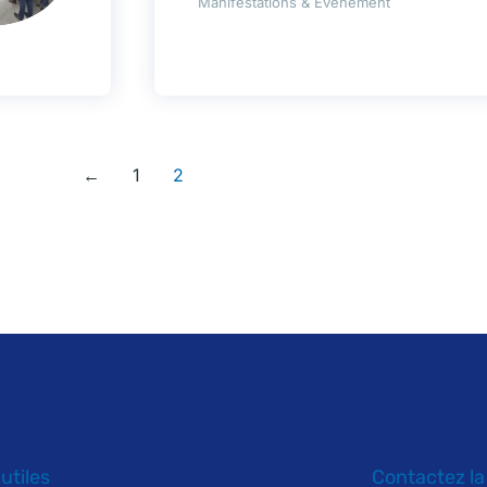
Manifestations & Événement
←
1
2
 utiles
Contactez la