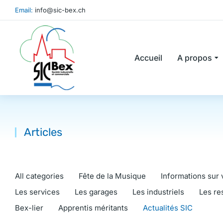
Email:
info@sic-bex.ch
Accueil
A propos
Articles
Vous êtes ici :
All categories
Fête de la Musique
Informations sur 
Les services
Les garages
Les industriels
Les re
Bex-lier
Apprentis méritants
Actualités SIC