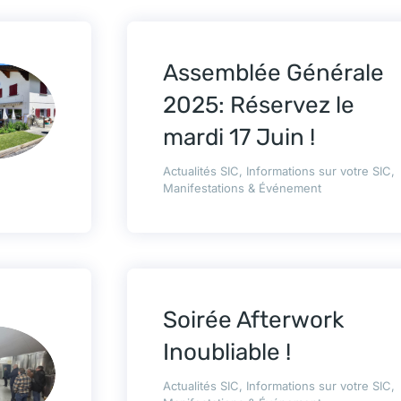
Assemblée Générale
2025: Réservez le
mardi 17 Juin !
Actualités SIC
,
Informations sur votre SIC
,
Manifestations & Événement
Soirée Afterwork
Inoubliable !
Actualités SIC
,
Informations sur votre SIC
,