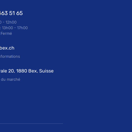
463 51 65
0 - 12h00
: 13h00 - 17h00
: Fermé
-bex.ch
nformations
ale 20, 1880 Bex, Suisse
e du marché