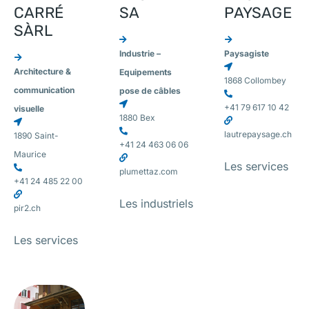
CARRÉ
SA
PAYSAGE
SÀRL
Industrie –
Paysagiste
Architecture &
Equipements
1868 Collombey
communication
pose de câbles
+41 79 617 10 42
visuelle
1880 Bex
lautrepaysage.ch
1890 Saint-
+41 24 463 06 06
Maurice
Les services
plumettaz.com
+41 24 485 22 00
Les industriels
pir2.ch
Les services