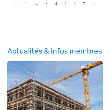
←
1
…
3
4
5
6
7
→
Actualités & infos membres