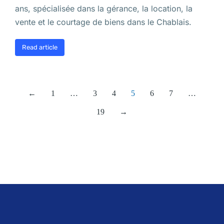
ans, spécialisée dans la gérance, la location, la
vente et le courtage de biens dans le Chablais.
Read article
←
1
…
3
4
5
6
7
…
19
→